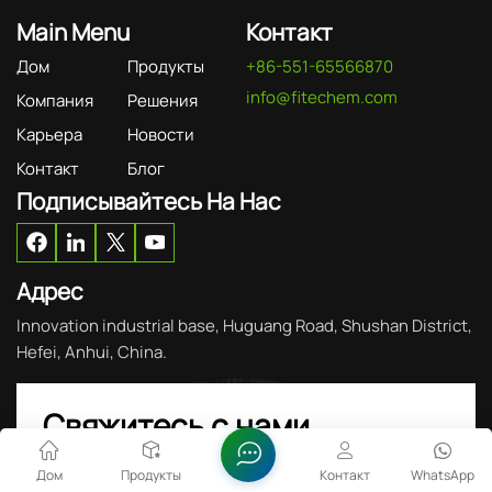
Main Menu
Контакт
Дом
Продукты
+86-551-65566870
info@fitechem.com
Компания
Решения
Карьера
Новости
Контакт
Блог
Подписывайтесь На Нас
Адрес
Innovation industrial base, Huguang Road, Shushan District,
Hefei, Anhui, China.
Свяжитесь с нами
Дом
Продукты
Контакт
WhatsApp
Продолжайте читать, оставайтесь в курсе