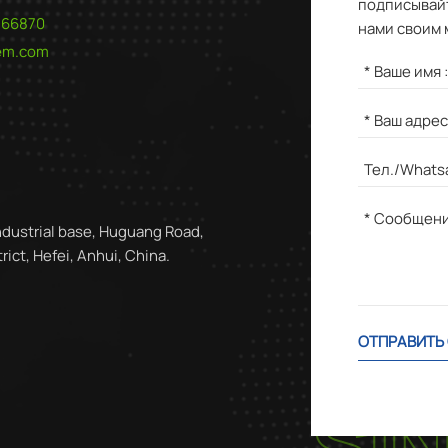
подписывайт
566870
нами своим 
hem.com
ndustrial base, Huguang Road,
ict, Hefei, Anhui, China.
ОТПРАВИТЬ