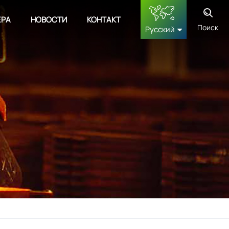
ЕРА
НОВОСТИ
КОНТАКТ
Поиск
Русский
English
français
Deutsch
русский
español
中文