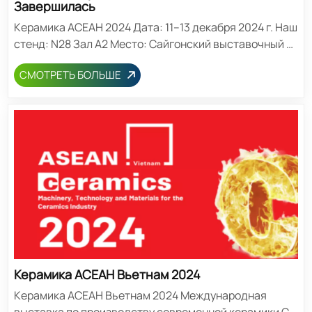
Завершилась
Керамика АСЕАН 2024 Дата: 11–13 декабря 2024 г. Наш
стенд: N28 Зал A2 Место: Сайгонский выставочный и
конференц-центр (SECC), Хошимин, Вьетнам На
СМОТРЕТЬ БОЛЬШЕ
данной выставке мы представили следующую
продукцию: ТЕТРОКСИД КОБАЛЬТА ОКСИД ЦЕРИЯ
ОКСИД НИКЕЛЯ ТРИОКСИД МЫШЬЯКА ТРИОКСИД
ВИСМУТА ОКСИД ХРОМА ЗЕЛЕНЫЙ ТРИОКСИД
МОЛИБДЕНА Порошок пентаоксида ванадия ХЛОРИД
ЛАНТАНА-ЦЕРИЯ Время публикации: 25 декабря 2024
г.
Керамика АСЕАН Вьетнам 2024
Керамика АСЕАН Вьетнам 2024 Международная
выставка по производству современной керамики С