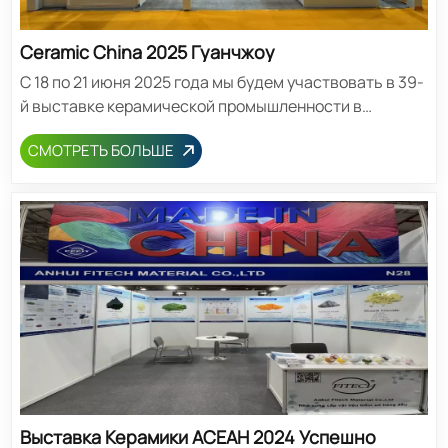
Ceramic China 2025 Гуанчжоу
С 18 по 21 июня 2025 года мы будем участвовать в 39-
й выставке керамической промышленности в
Гуанчжоу. Приглашаем вас посетить наш стенд.
СМОТРЕТЬ БОЛЬШЕ
Выставочный центр: Зона А, павильон Кантонской
ярмарки, Гуанчжоу Номер стенда: Зал 2.1 B831 Дата:
18-21 июня 2025 г. Адрес: № 382, ​​улица Юэцзянчжун,
район Хайчжу, Гуанчжоу, Китай Время публикации: 13
марта 2025 г.
Выставка Керамики АСЕАН 2024 Успешно