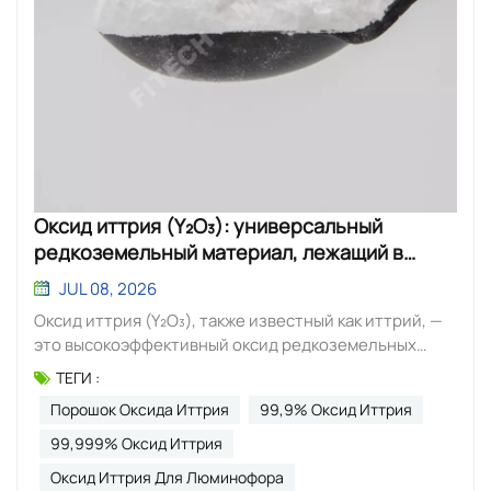
Оксид иттрия (Y₂O₃): универсальный
редкоземельный материал, лежащий в
основе передовых технологий.
JUL 08, 2026
Оксид иттрия (Y₂O₃), также известный как иттрий, —
это высокоэффективный оксид редкоземельных
элементов, ценимый за свои исключительные
ТЕГИ :
свойства. Благодаря температуре плавления около
Порошок Оксида Иттрия
99,9% Оксид Иттрия
2430 °C, превосходной термической стабильности,
химической инертности и коррозионной стойкости,
99,999% Оксид Иттрия
этот белый порошок незаменим во многих отраслях
Оксид Иттрия Для Люминофора
промышленности. Основные области применения: В