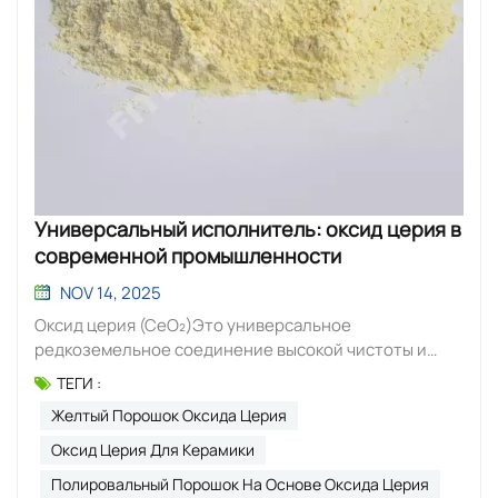
Универсальный исполнитель: оксид церия в
современной промышленности
NOV 14, 2025
Оксид церия (CeO₂)Это универсальное
редкоземельное соединение высокой чистоты и
однородного размера частиц. Оно служит
ТЕГИ :
первоклассным полирующим средством для оптики
Желтый Порошок Оксида Церия
и стекла, эффективным катализатором в
автомобильных системах и мощным УФ-фильтром.
Оксид Церия Для Керамики
Этот материал обеспечивает исключительную
Полировальный Порошок На Основе Оксида Церия
химическую стабильность и стабильные