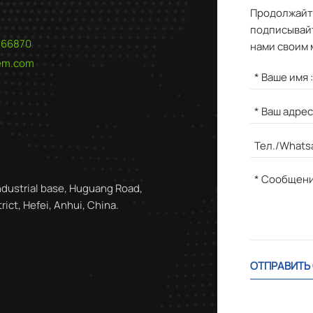
Продолжайте
подписывайт
566870
нами своим 
hem.com
ndustrial base, Huguang Road,
ict, Hefei, Anhui, China.
ОТПРАВИТЬ