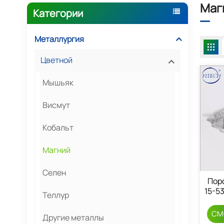
Маг
Категории
Металлургия
Цветной
Мышьяк
Висмут
Кобальт
Магний
Селен
Пор
15-5
Теллур
СМ
Другие металлы