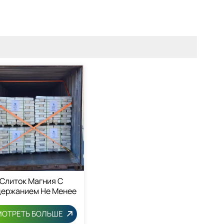
Слиток Магния С
ержанием Не Менее
9% Сертифицирован
о Стандарту REACH
ОТРЕТЬ БОЛЬШЕ