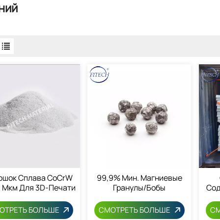
ний
ошок Сплава CoCrW
99,9% Мин. Магниевые
3 Мкм Для 3D-Печати
Гранулы/бобы
Сод
В Стоматологии
99,
П
ОТРЕТЬ БОЛЬШЕ
СМОТРЕТЬ БОЛЬШЕ
СМ