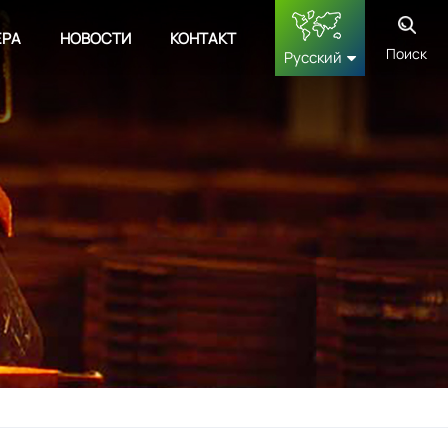
ЕРА
НОВОСТИ
КОНТАКТ
Поиск
Русский
English
français
Deutsch
русский
español
中文