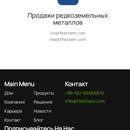
Продажи редкоземельных
металлов
iris@fitechem.com
mia@fitechem.com
Main Menu
Контакт
Дом
Продукты
+86-551-65566870
info@fitechem.com
Компания
Решения
Карьера
Новости
Контакт
Блог
Подписывайтесь На Нас