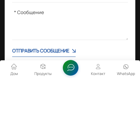
ОТПРАВИТЬ СООБЩЕНИЕ
Дом
Продукты
Контакт
WhatsApp
ГОРЯЧИЕ ТЕГИ :
Оксид лития-кобальта в батареях
Дисперсия оксида цинка
Порошок FeSiBa
Сульфаминовая кислота 99,5% мин.
Авторские права @ 2026 Anhui Fitech Material Co., Ltd.
Все права защищены .
ПОДДЕРЖИВАЕМАЯ СЕТЬ
Редкоземельные элементы
Карта сайта
Xml