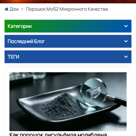
Дом
Порошок MoS2 Микронного Качества
Категории
Последний Блог
ТЕГИ
Как порошок дисульфида молибдена