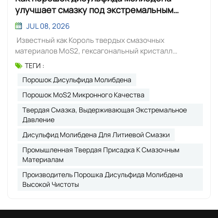
улучшает смазку под экстремальным
давлением: техническое руководство
JUL 08, 2026
Известный как Король твердых смазочных
материалов MoS2, гексагональный кристалл
дисульфида молибдена, смазка широко известен
ТЕГИ :
своей исключительно высокой температурой и
Порошок Дисульфида Молибдена
смазка на основе дисульфида молибдена для
тяжелых нагрузок производительность. Как
Порошок MoS2 Микронного Качества
премиальный продукт. твердая смазка для
Твердая Смазка, Выдерживающая Экстремальное
экстремального давленияБлагодаря этому, он
Давление
идеально решает распространенную проблему
Дисульфид Молибдена Для Литиевой Смазки
выхода из строя обычных смазочных материалов и
литиевых консистентных смазок при высоких
Промышленная Твердая Присадка К Смазочным
температурах, сильном давлении и длительном
Материалам
трении. Его уникальная слоистая молекулярная
Производитель Порошка Дисульфида Молибдена
структура использует слабые ван-дер-ваальсовы
Высокой Чистоты
силы связи, что позволяет внутренним атомным
слоям свободно скользить во время работы, образуя
плотную и термостойкую защитную пленку на