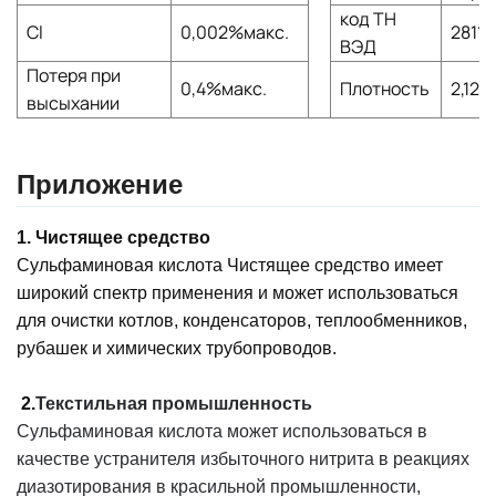
код ТН
Cl
0,002%макс.
2811
ВЭД
Потеря при
0,4%макс.
Плотность
2,126
высыхании
Приложение
1. Чистящее средство
Сульфаминовая кислота
Чистящее средство имеет
широкий спектр применения и может использоваться
для очистки котлов, конденсаторов, теплообменников,
рубашек и химических трубопроводов.
2.
Текстильная промышленность
Сульфаминовая кислота может использоваться в
качестве устранителя избыточного нитрита в реакциях
диазотирования в красильной промышленности,