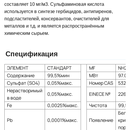
составляет 10 мг/м3. Сульфаминовая кислота
используется в синтезе гербицидов, антипиренов,
подсластителей, консервантов, очистителей для
металлов и т.д. и является распространённым
химическим сырьем.
Спецификация
ЭЛЕМЕНТ
СТАНДАРТ
MF
NH2
Содержание
99,5%мин
МВт
97.0
Сульфат (SO4)
0,05%макс.
Номер CAS
5329
Нерастворимый
0,05%макс.
EINECE №
226-
в воде
Fe
0,0025%макс.
Чистота
99,5
Белы
Pb
0,0001%макс.
Появление
крис
поро