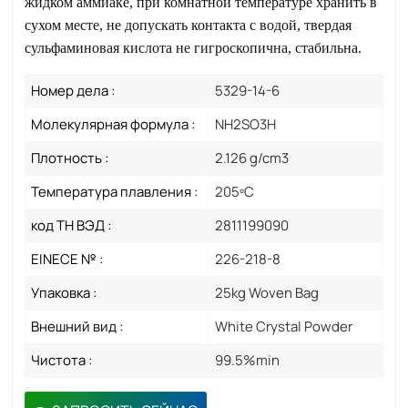
жидком аммиаке, при комнатной температуре хранить в
сухом месте, не допускать контакта с водой, твердая
сульфаминовая кислота не гигроскопична, стабильна.
Номер дела :
5329-14-6
Молекулярная формула :
NH2SO3H
Плотность :
2.126 g/cm3
Температура плавления :
205ºC
код ТН ВЭД :
2811199090
EINECE № :
226-218-8
Упаковка :
25kg Woven Bag
Внешний вид :
White Crystal Powder
Чистота :
99.5%min