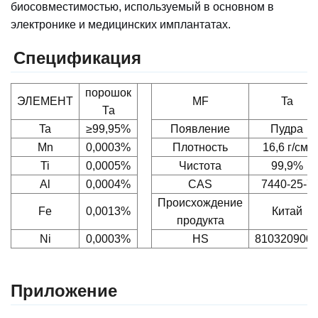
биосовместимостью, используемый в основном в
электронике и медицинских имплантатах.
Спецификация
порошок
ЭЛЕМЕНТ
MF
Ta
Та
Ta
≥99,95%
Появление
Пудра
Mn
0,0003%
Плотность
16,6 г/см³
Ti
0,0005%
Чистота
99,9%
Al
0,0004%
CAS
7440-25-7
Происхождение
Fe
0,0013%
Китай
продукта
Ni
0,0003%
HS
810320900
Приложение