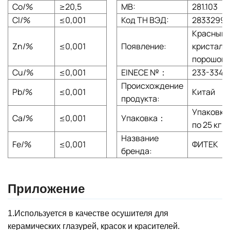
Co/%
≥20,5
МВ:
281.103
Cl/%
≤0,001
Код ТН ВЭД:
28332990
Красный
Zn/%
≤0,001
Появление:
кристалл
порошок
Cu/%
≤0,001
EINECE №：
233-334-
Происхождение
Pb/%
≤0,001
Китай
продукта:
Упаковка
Ca/%
≤0,001
Упаковка：
по 25 кг
Название
Fe/%
≤0,001
ФИТЕК
бренда:
Приложение
1.Используется в качестве осушителя для
керамических глазурей, красок и красителей.