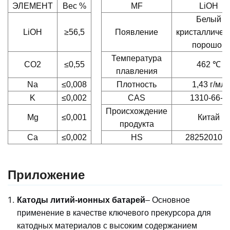
ЭЛЕМЕНТ
Вес %
MF
LiOH
Белый
LiOH
≥56,5
Появление
кристалличес
порошок
Температура
CO2
≤0,55
462 ℃
плавления
Na
≤0,008
Плотность
1,43 г/мл
K
≤0,002
CAS
1310-66-3
Происхождение
Mg
≤0,001
Китай
продукта
Ca
≤0,002
HS
282520100
Приложение
Катоды литий-ионных батарей
– Основное
применение в качестве ключевого прекурсора для
катодных материалов с высоким содержанием