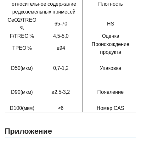
относительное содержание
Плотность
редкоземельных примесей
CeO2/TREO
65-70
HS
%
F/TREO %
4,5-5,0
Оценка
Происхождение
ТРЕО %
≥94
продукта
D50(мкм)
0,7-1,2
Упаковка
К
D90(мкм)
≤2,5-3,2
Появление
D100(мкм)
<6
Номер CAS
Приложение