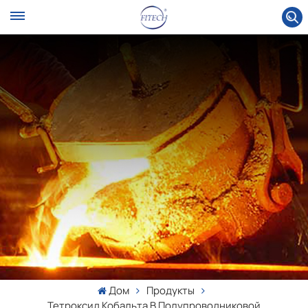
Дом
Продукты
Тетроксид Кобальта В Полупроводниковой