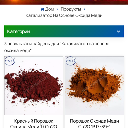
Дом
Продукты
Катализатор На Основе Оксида Меди
Категории
3 результаты найдены для "Катализатор на основе
оксида меди"
Красный Порошок
Порошок Оксида Меди
Оксида Меди(I) Cu2O
Cu2O 1317-39-1