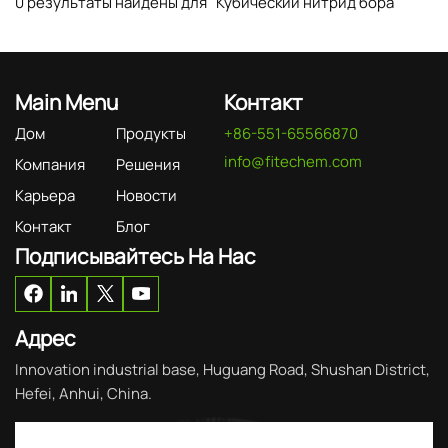
0 результаты найдены для "Кубический нитрид бора"
Main Menu
Контакт
Дом
Продукты
+86-551-65566870
info@fitechem.com
Компания
Решения
Карьера
Новости
Контакт
Блог
Подписывайтесь На Нас
Адрес
Innovation industrial base, Huguang Road, Shushan District,
Hefei, Anhui, China.