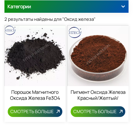
Категории
2 результаты найдены для "Оксид железа"
Порошок Магнитного
Пигмент Оксида Железа
Оксида Железа Fe3O4
Красный/желтый/
1317-61-9, Размер Частиц
Черный/коричневый
20-30 Нм.
Порошок 1309-37-1
СМОТРЕТЬ БОЛЬШЕ
СМОТРЕТЬ БОЛЬШЕ