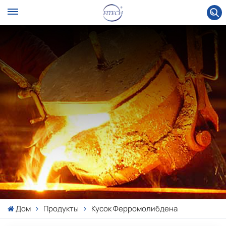
Дом
Продукты
Кусок Ферромолибдена