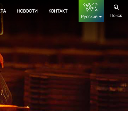
ЕРА
НОВОСТИ
КОНТАКТ
Поиск
Русский
English
français
Deutsch
русский
español
中文