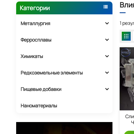
Вли
Категории
1 рез
Металлургия
Ферросплавы
Химикаты
Редкоземельные элементы
Пищевые добавки
Наноматериалы
Сли
Ч