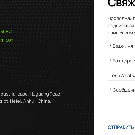
Свяж
Продолжайте
подписывайт
566870
нами своим 
hem.com
ndustrial base, Huguang Road,
ict, Hefei, Anhui, China.
ОТПРАВИТЬ