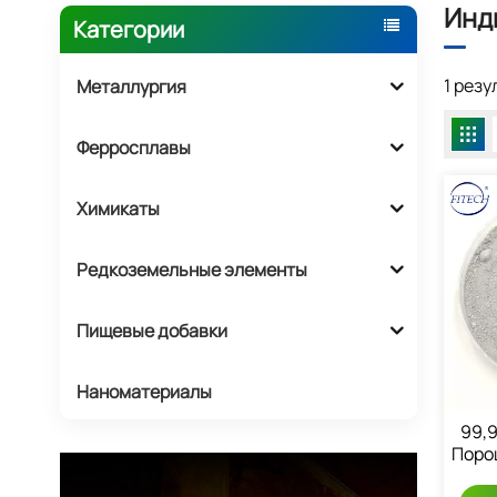
Инд
Категории
1 рез
Металлургия
Ферросплавы
Химикаты
Редкоземельные элементы
Пищевые добавки
Наноматериалы
99,
Поро