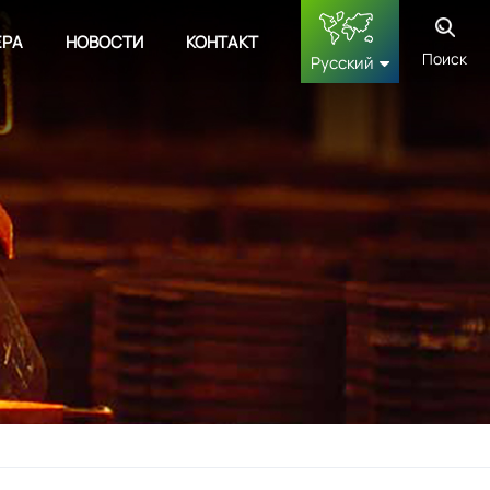
ЕРА
НОВОСТИ
КОНТАКТ
Поиск
Русский
English
français
Deutsch
русский
español
中文