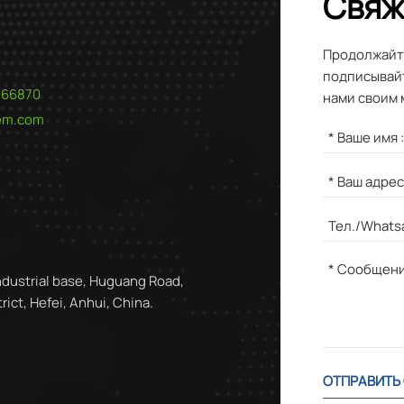
Свяж
Продолжайте
подписывайт
566870
нами своим 
hem.com
ndustrial base, Huguang Road,
ict, Hefei, Anhui, China.
ОТПРАВИТЬ