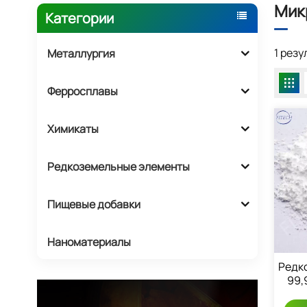
Мик
Категории
1 рез
Металлургия
Ферросплавы
Химикаты
Редкоземельные элементы
Пищевые добавки
Наноматериалы
Редк
99,
Окси