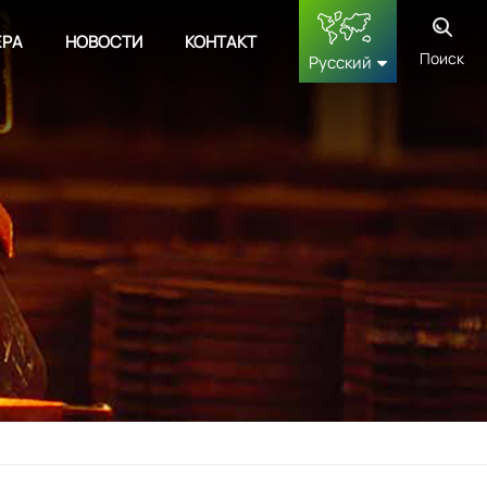
ЕРА
НОВОСТИ
КОНТАКТ
Поиск
Русский
English
français
Deutsch
русский
español
中文