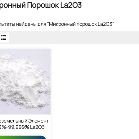
ронный Порошок La2O3
ультаты найдены для "Микронный порошок La2O3"
оземельный Элемент
9%-99,999% La2O3
д Лантана 1312-81-8