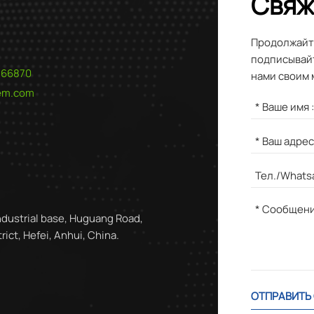
Свяж
Продолжайте
подписывайт
566870
нами своим 
hem.com
ndustrial base, Huguang Road,
ict, Hefei, Anhui, China.
ОТПРАВИТЬ