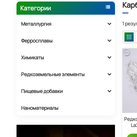
Кар
Категории
1 рез
Металлургия
Ферросплавы
Химикаты
Редкоземельные элементы
Пищевые добавки
Наноматериалы
Редк
La
Л