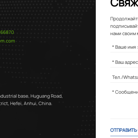
Свяж
Продолжайте
подписывайт
566870
нами своим 
hem.com
ndustrial base, Huguang Road,
ict, Hefei, Anhui, China.
ОТПРАВИТЬ