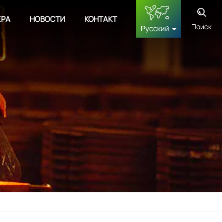
ЕРА
НОВОСТИ
КОНТАКТ
Поиск
Русский
English
français
Deutsch
русский
español
中文