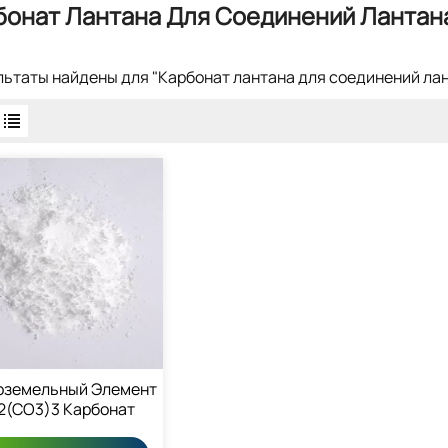
бонат Лантана Для Соединений Лантан
ультаты найдены для "Карбонат лантана для соединений ла
оземельный Элемент
2(CO3)3 Карбонат
антана 6487-39-4