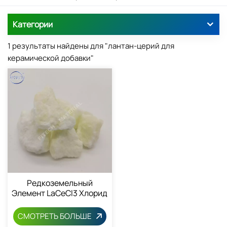
Категории
1 результаты найдены для "лантан-церий для
керамической добавки"
Редкоземельный
Элемент LaCeCl3 Хлорид
Лантана И Церия
СМОТРЕТЬ БОЛЬШЕ