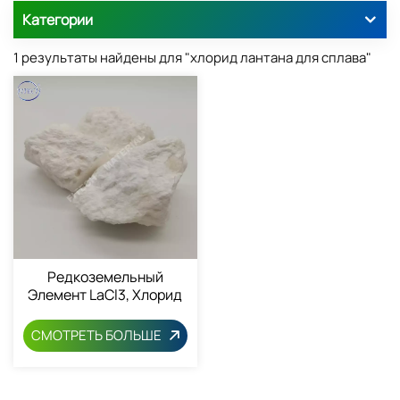
Категории
1 результаты найдены для "хлорид лантана для сплава"
Редкоземельный
Элемент LaCl3, Хлорид
Лантана, Кусковой,
10025-84-0
СМОТРЕТЬ БОЛЬШЕ