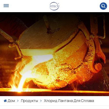
Дом
Продукты
Хлорид Лантана Для Сплава