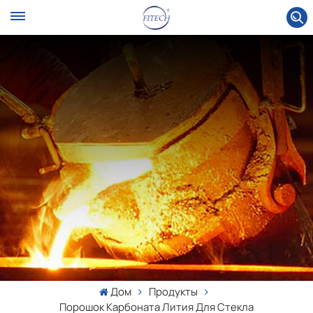
Дом
Продукты
Порошок Карбоната Лития Для Стекла