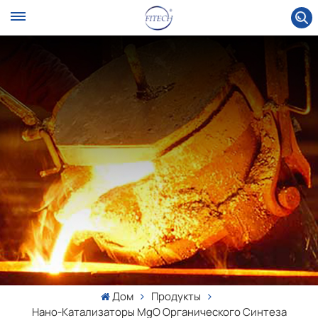
Дом
Продукты
Нано-Катализаторы MgO Органического Синтеза