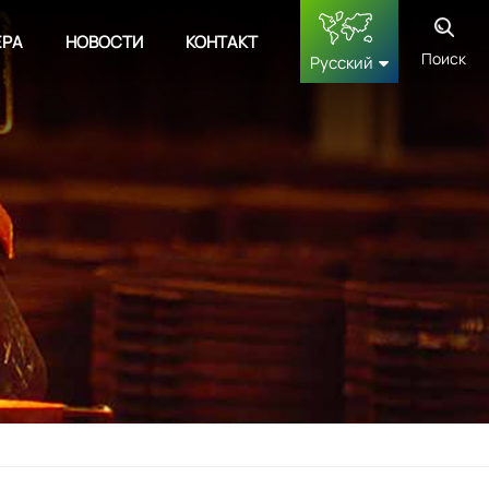
ЕРА
НОВОСТИ
КОНТАКТ
Поиск
Русский
English
français
Deutsch
русский
español
中文