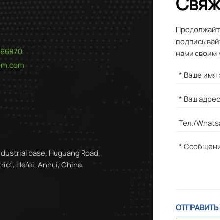
Свяж
Продолжайте
подписывайт
566870
нами своим 
hem.com
ndustrial base, Huguang Road,
ict, Hefei, Anhui, China.
ОТПРАВИТЬ