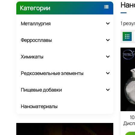
Нан
Категории
1 рез
Металлургия
Ферросплавы
Химикаты
Редкоземельные элементы
Пищевые добавки
Наноматериалы
10
Дисп
На 