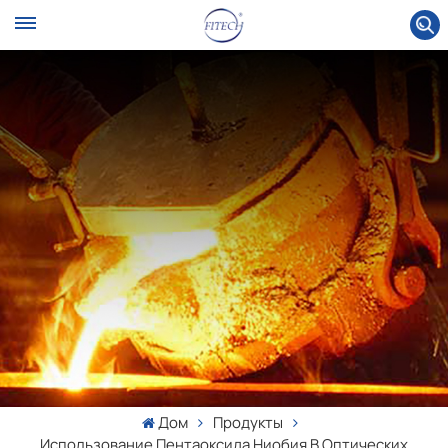
Дом
Продукты
Использование Пентаоксида Ниобия В Оптических