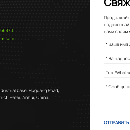
Свяж
Продолжайте
подписывайт
566870
нами своим 
hem.com
ndustrial base, Huguang Road,
ict, Hefei, Anhui, China.
ОТПРАВИТЬ