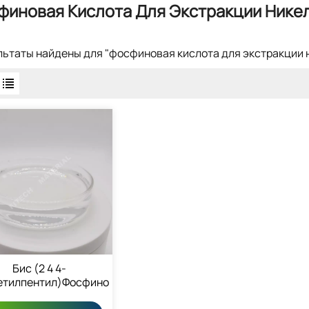
финовая Кислота Для Экстракции Никел
ультаты найдены для "фосфиновая кислота для экстракции 
Бис (2 4 4-
етилпентил)фосфиновая
ислота 83411-71-6