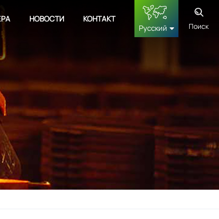
ЕРА
НОВОСТИ
КОНТАКТ
Поиск
Русский
English
français
Deutsch
русский
español
中文