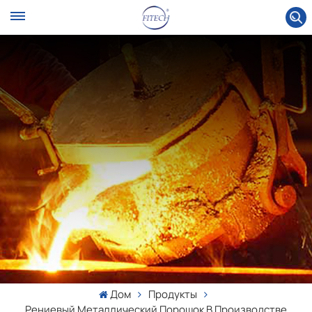
Дом
Продукты
Рениевый Металлический Порошок В Производстве