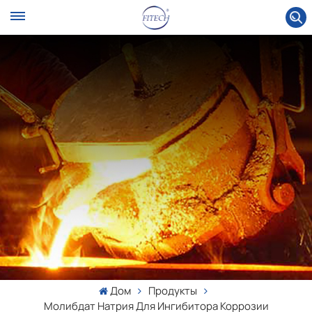
Дом
Продукты
Молибдат Натрия Для Ингибитора Коррозии