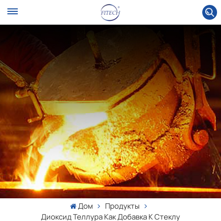
Дом
Продукты
Диоксид Теллура Как Добавка К Стеклу