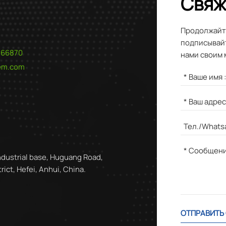
Свяж
Продолжайте
подписывайт
566870
нами своим 
hem.com
ndustrial base, Huguang Road,
ict, Hefei, Anhui, China.
ОТПРАВИТЬ