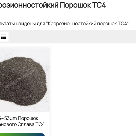
розионностойкий Порошок TC4
ультаты найдены для "Коррозионностойкий порошок TC4"
5~53um Порошок
анового Сплава TC4
4V Порошок 7440-32-