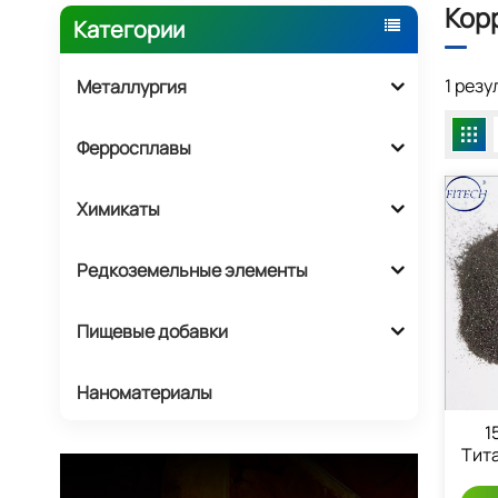
Кор
Категории
1 рез
Металлургия
Ферросплавы
Химикаты
Редкоземельные элементы
Пищевые добавки
Наноматериалы
1
Тит
Ti6AI