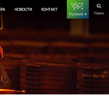
ЕРА
НОВОСТИ
КОНТАКТ
Поиск
Русский
English
français
Deutsch
русский
español
中文