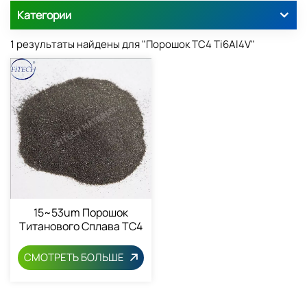
Категории
1 результаты найдены для "Порошок TC4 Ti6Al4V"
15~53um Порошок
Титанового Сплава TC4
Ti6AI4V Порошок 7440-
32-6
СМОТРЕТЬ БОЛЬШЕ