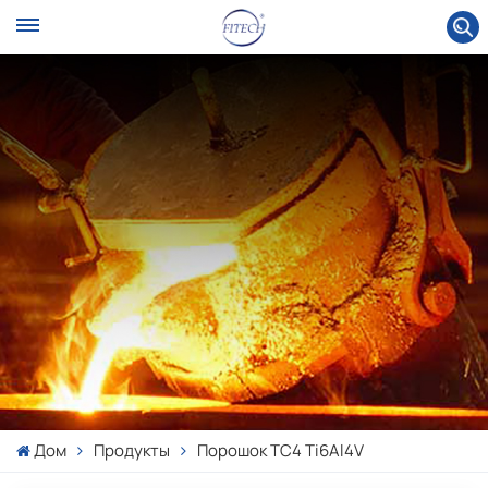
Дом
Продукты
Порошок TC4 Ti6Al4V