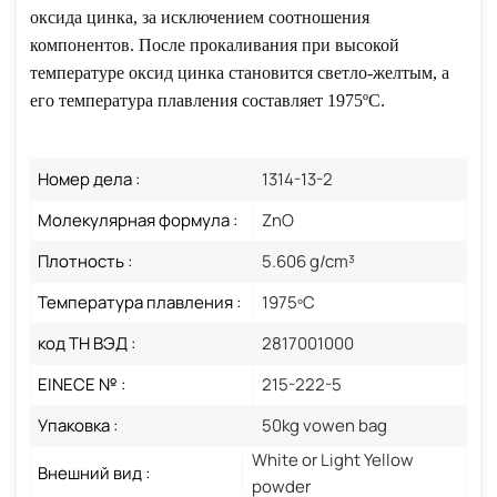
оксида цинка, за исключением соотношения
компонентов.
После прокаливания при высокой
температуре оксид цинка становится светло-желтым, а
его температура плавления составляет 1975ºC.
Номер дела :
1314-13-2
Молекулярная формула :
ZnO
Плотность :
5.606 g/cm³
Температура плавления :
1975ºC
код ТН ВЭД :
2817001000
EINECE № :
215-222-5
Упаковка :
50kg vowen bag
White or Light Yellow
Внешний вид :
powder