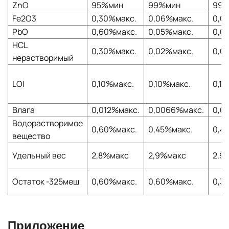
ZnO
95%мин
99%мин
99,
Fe2O3
0,30%макс.
0,06%макс.
0,0
PbO
0,60%макс.
0,05%макс.
0,0
HCL
0,30%макс.
0,02%макс.
0,0
нерастворимый
LOI
0,10%макс.
0,10%макс.
0,1
Влага
0,012%макс.
0,0066%макс.
0,0
Водорастворимое
0,60%макс.
0,45%макс.
0,4
вещество
Удельный вес
2,8%макс
2,9%макс
2,9
Остаток -325меш
0,60%макс.
0,60%макс.
0,3
Приложение