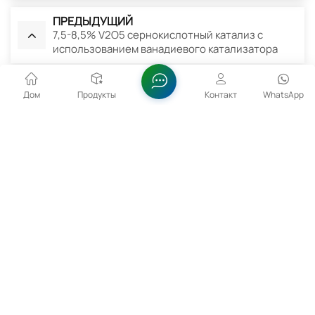
ПРЕДЫДУЩИЙ
7,5-8,5% V2O5 сернокислотный катализ с
использованием ванадиевого катализатора
СЛЕДУЮЩИЙ
Дом
Продукты
Контакт
WhatsApp
99/99,5% мин. TiO2 Диоксид титана
электронного класса CAS13463-67-7
Сопутствующие Товары