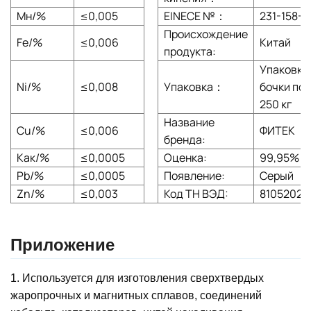
Мн/%
≤0,005
EINECE №：
231-158-0
Происхождение
Fe/%
≤0,006
Китай
продукта:
Упаковка
Ni/%
≤0,008
Упаковка：
бочки по
250 кг
Название
Cu/%
≤0,006
ФИТЕК
бренда:
Как/%
≤0,0005
Оценка:
99,95%
Pb/%
≤0,0005
Появление:
Серый
Zn/%
≤0,003
Код ТН ВЭД:
81052020
Приложение
1. Используется для изготовления сверхтвердых
жаропрочных и магнитных сплавов, соединений