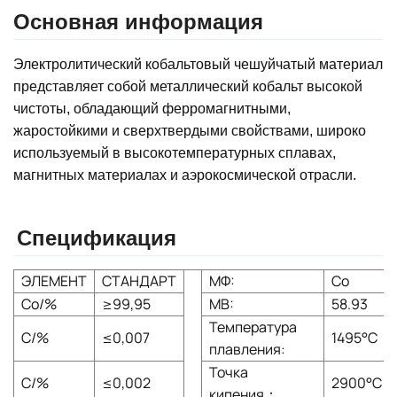
Основная информация
Электролитический кобальтовый чешуйчатый материал
представляет собой металлический кобальт высокой
чистоты, обладающий ферромагнитными,
жаростойкими и сверхтвердыми свойствами, широко
используемый в высокотемпературных сплавах,
магнитных материалах и аэрокосмической отрасли.
Спецификация
ЭЛЕМЕНТ
СТАНДАРТ
МФ:
Co
Co/%
≥99,95
МВ:
58.93
Температура
С/%
≤0,007
1495°С
плавления:
Точка
С/%
≤0,002
2900°С
кипения：