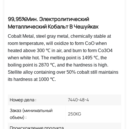
99,95%мин. Электролитический
Металлический Кобальт В Чешуйках
Cobalt Metal, steel gray metal, chemically stable at
room temperature, will oxidize to form CoO when
heated above 300 ℃ in air, and burn to form Co3O4
when white hot. The melting point is 1495 ℃, the
boiling point is 2870 ℃, and the hardness is high.
Stellite alloy containing over 50% cobalt still maintains
its hardness at 1000 ℃. ‌
Номер дела :
7440-48-4
Заказ (минимальный
250KG
объем) :
Происхождение продукта