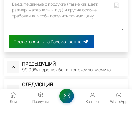
Представлять На Рассмотрение
ПРЕДЫДУЩИЙ
99,99% порошок бета-триоксида висмута
СЛЕДУЮЩИЙ
Высококачественный порошок гидроксида
висмута Bi(OH)3
Дом
Продукты
Контакт
WhatsApp
Сопутствующие Товары