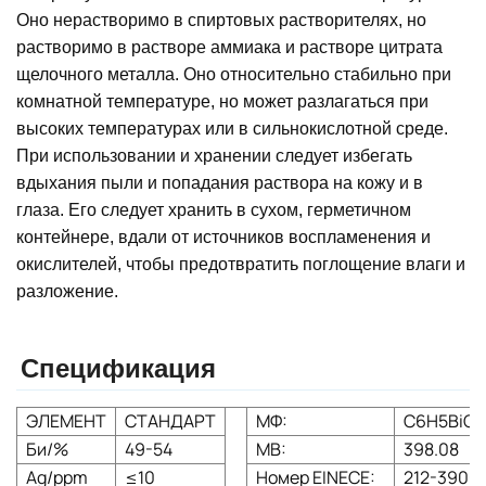
Оно нерастворимо в спиртовых растворителях, но
растворимо в растворе аммиака и растворе цитрата
щелочного металла. Оно относительно стабильно при
комнатной температуре, но может разлагаться при
высоких температурах или в сильнокислотной среде.
При использовании и хранении следует избегать
вдыхания пыли и попадания раствора на кожу и в
глаза. Его следует хранить в сухом, герметичном
контейнере, вдали от источников воспламенения и
окислителей, чтобы предотвратить поглощение влаги и
разложение.
Спецификация
ЭЛЕМЕНТ
СТАНДАРТ
МФ:
C6H5BiO7
Би/%
49-54
МВ:
398.08
Ag/ppm
≤10
Номер EINECE:
212-390-1