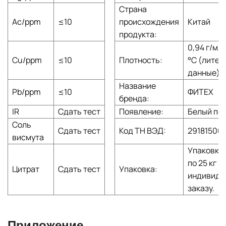
Страна
Ас/ppm
≤10
происхождения
Китай
продукта:
0,94 г/мл 
Cu/ppm
≤10
Плотность:
°C (литер
данные)
Название
Pb/ppm
≤10
ФИТЕХ
бренда:
IR
Сдать тест
Появление:
Белый по
Соль
Сдать тест
Код ТН ВЭД:
29181500
висмута
Упаковка 
по 25 кг и
Цитрат
Сдать тест
Упаковка:
индивиду
заказу.
Приложение