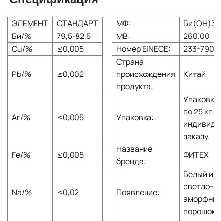
ЭЛЕМЕНТ
СТАНДАРТ
МФ:
Би(OH)3
Би/%
79,5-82,5
МВ:
260.00
Cu/%
≤0,005
Номер EINECE:
233-790-
Страна
Pb/%
≤0,002
происхождения
Китай
продукта:
Упаковка 
по 25 кг и
Аг/%
≤0,005
Упаковка:
индивиду
заказу.
Название
Fe/%
≤0,005
ФИТЕХ
бренда:
Белый ил
светло-ж
Na/%
≤0,02
Появление:
аморфны
порошок