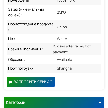
Номер дела :
10361-43-0
Заказ (минимальный
25KG
объем) :
Происхождение продукта
China
:
Цвет :
White
15 days after receipt of
Время выполнения :
payment
Образец :
Available
Порт погрузки :
Shanghai
ЗАПРОСИТЬ СЕЙЧАС
Категории