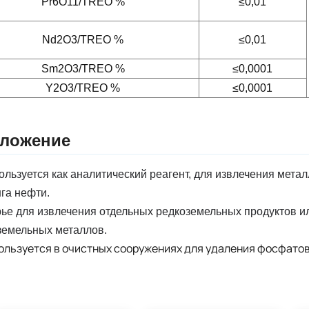
Pr6O11/TREO %
≤0,01
Nd2O3/TREO %
≤0,01
Sm2O3/TREO %
≤0,0001
Y2O3/TREO %
≤0,0001
ложение
ользуется как аналитический реагент, для извлечения мета
га нефти.
рье для извлечения отдельных редкоземельных продуктов 
земельных металлов.
пользуется в очистных сооружениях для удаления фосфатов