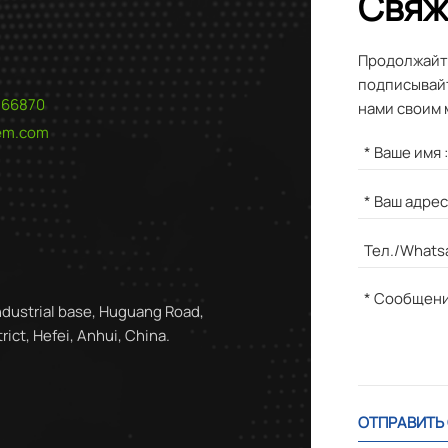
Свяж
Продолжайте
подписывайт
566870
нами своим 
hem.com
ndustrial base, Huguang Road,
ict, Hefei, Anhui, China.
ОТПРАВИТЬ