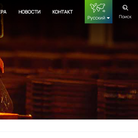
ЕРА
НОВОСТИ
КОНТАКТ
Поиск
Русский
English
français
Deutsch
русский
español
中文