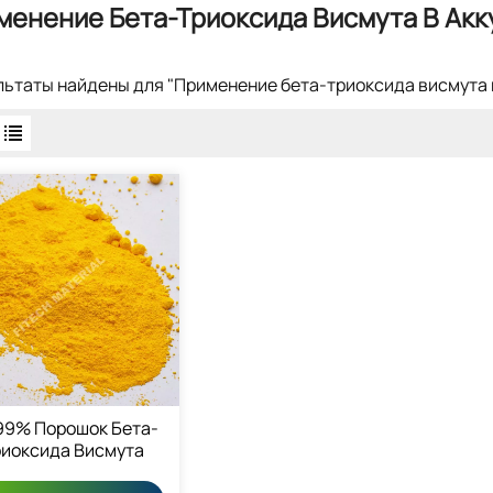
менение Бета-Триоксида Висмута В Ак
ультаты найдены для "Применение бета-триоксида висмута 
99% Порошок Бета-
риоксида Висмута