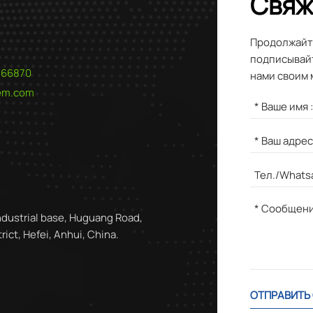
Свяж
Продолжайте
подписывайт
566870
нами своим 
hem.com
ndustrial base, Huguang Road,
ict, Hefei, Anhui, China.
ОТПРАВИТЬ