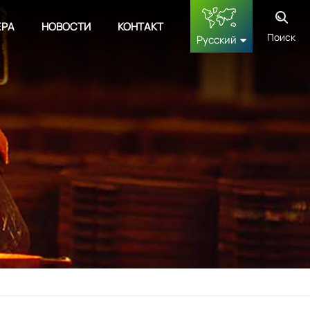
ЕРА
НОВОСТИ
КОНТАКТ
Поиск
Русский
English
français
Deutsch
русский
español
中文