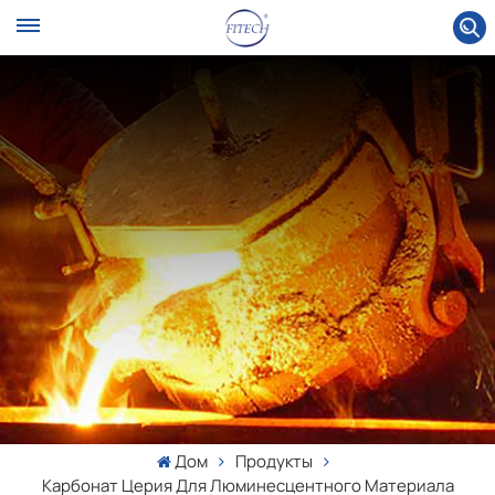
Дом
Продукты
Карбонат Церия Для Люминесцентного Материала