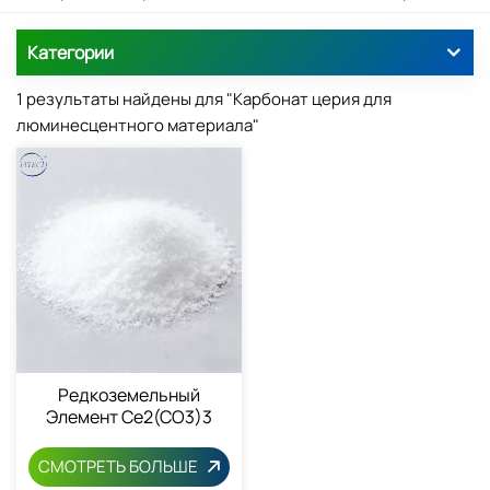
Категории
1 результаты найдены для "Карбонат церия для
люминесцентного материала"
Редкоземельный
Элемент Ce2(CO3)3
Карбонат Церия 54451-
25-1
СМОТРЕТЬ БОЛЬШЕ