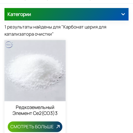
Категории
1 результаты найдены для "Карбонат церия для
катализатора очистки"
Редкоземельный
Элемент Ce2(CO3)3
Карбонат Церия 54451-
25-1
СМОТРЕТЬ БОЛЬШЕ