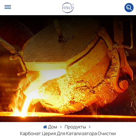
Дом
Продукты
Карбонат Церия Для Катализатора Очистки