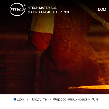
ДОМ
Дом
Продукты
Ферросилицийбарий 70%