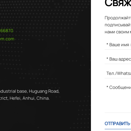
Свяж
Продолжайте
подписывайт
566870
нами своим 
hem.com
ndustrial base, Huguang Road,
ict, Hefei, Anhui, China.
ОТПРАВИТЬ