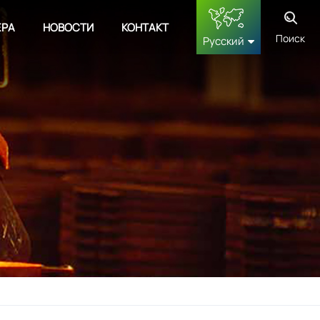
ЕРА
НОВОСТИ
КОНТАКТ
Поиск
Русский
English
français
Deutsch
русский
español
中文