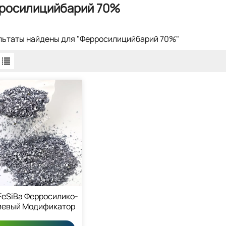
росилицийбарий 70%
ультаты найдены для "Ферросилицийбарий 70%"
FeSiBa Ферросилико-
иевый Модификатор