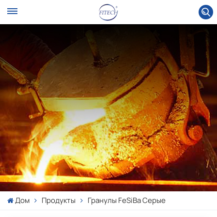
Дом
Продукты
Гранулы FeSiBa Серые