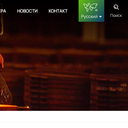
ЕРА
НОВОСТИ
КОНТАКТ
Поиск
Русский
English
français
Deutsch
русский
español
中文