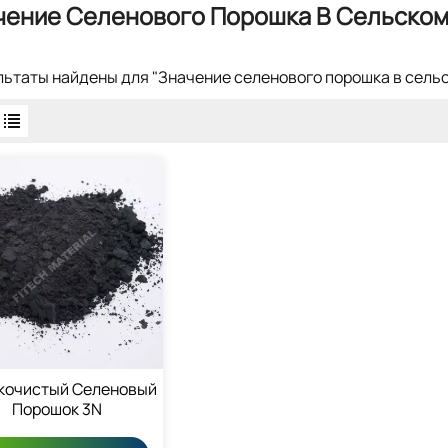
чение Селенового Порошка В Сельском
ультаты найдены для "Значение селенового порошка в сель
кочистый Селеновый
Порошок 3N