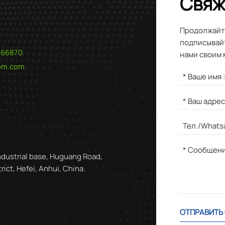
Свяж
Продолжайте
подписывайт
566870
нами своим 
hem.com
ndustrial base, Huguang Road,
ict, Hefei, Anhui, China.
ОТПРАВИТЬ