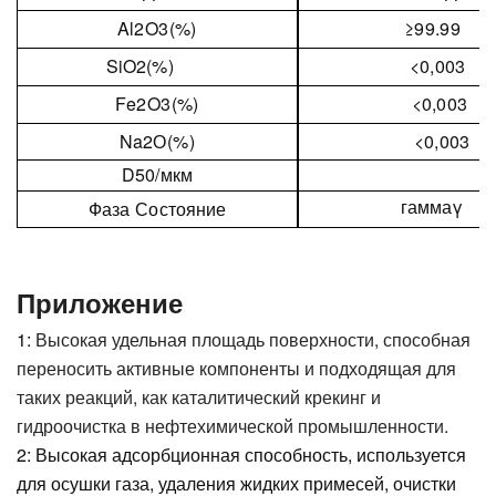
Al
O
(%)
≥
99.99
2
3
SiO
(%)
<0,003
2
Fe
2
O
(%)
<0,003
3
Na
2
О(%)
<0,003
D50/мкм
гамма
γ
Фаза
Состояние
Приложение
1:
Высокая удельная площадь поверхности, способная
переносить активные компоненты и подходящая для
таких реакций, как каталитический крекинг и
гидроочистка в нефтехимической промышленности.
2: Высокая адсорбционная способность, используется
для осушки газа, удаления жидких примесей, очистки