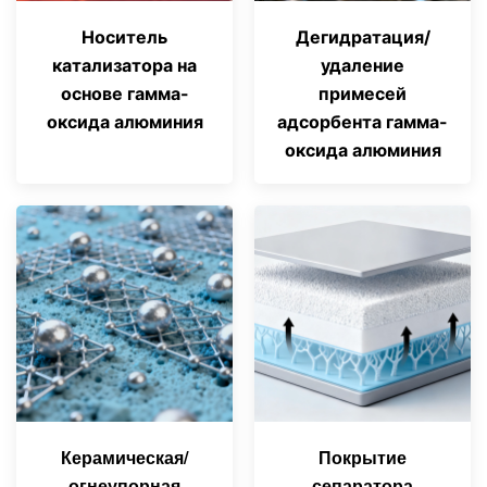
Носитель
Дегидратация/
катализатора на
удаление
основе гамма-
примесей
оксида алюминия
адсорбента гамма-
оксида алюминия
Керамическая/
Покрытие
огнеупорная
сепаратора