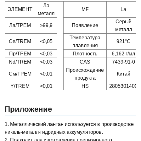
Ла
ЭЛЕМЕНТ
MF
La
металл
Серый
Ла/ТРЕМ
≥99,9
Появление
металл
Температура
Ce/TREM
<0,05
921°C
плавления
Пр/ТРЕМ
<0,03
Плотность
6,162 г/мл
Nd/TREM
<0,03
CAS
7439-91-0
Происхождение
См/ТРЕМ
<0,01
Китай
продукта
Y/TREM
<0,01
HS
2805301400
Приложение
1. Металлический лантан используется в производстве
никель-металл-гидридных аккумуляторов.
2. Подходит для изготовления прецизионного