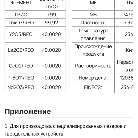
ЭЛЕМЕНТ
MF
Tb
₄
O
Tb
₄
O
₇
ТРИО
>99
МВ
747.69
Tb4O7/REO
99,92
Плотность
7,3 г/
Температура
Y2O3/REO
<0.0020
2340
плавления
Происхождение
La2O3/REO
<0.0020
Кита
продукта
Нераств
CeO2/REO
<0.0020
Растворимость
в вод
Pr6O11/REO
<0.0020
Номер дела:
12036-4
Nd2O3/REO
<0.0020
EINECS:
234-84
Приложение
1. Для производства специализированных лазеров и
твердотельных устройств.