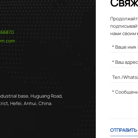
Свяж
Продолжайте
подписывайт
566870
нами своим 
hem.com
ndustrial base, Huguang Road,
ict, Hefei, Anhui, China.
ОТПРАВИТЬ