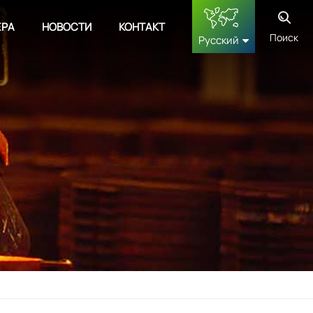
ЕРА
НОВОСТИ
КОНТАКТ
Поиск
Русский
English
français
Deutsch
русский
español
中文