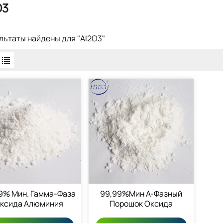
O3
ультаты найдены для "AI2O3"
9% Мин. Гамма-Фаза
99,99%мин Α-Фазный
ксида Алюминия
Порошок Оксида
Порошок
Алюминия 1344-28-1